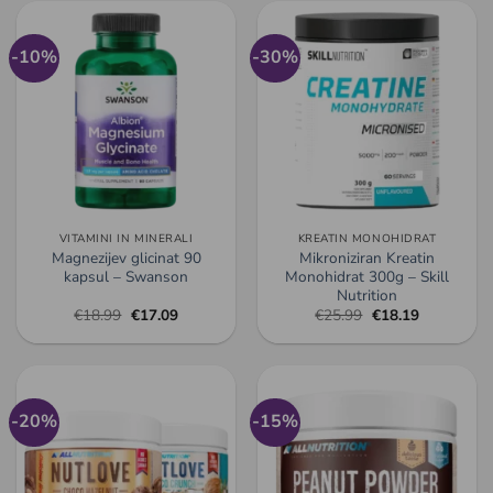
do
€18.99.
€6.99
-10%
-30%
VITAMINI IN MINERALI
KREATIN MONOHIDRAT
Magnezijev glicinat 90
Mikroniziran Kreatin
kapsul – Swanson
Monohidrat 300g – Skill
Nutrition
Izvirna
Trenutna
Izvirna
Trenutna
€
18.99
€
17.09
€
25.99
€
18.19
cena
cena
cena
cena
je
je:
je
je:
bila:
€17.09.
bila:
€18.19.
€18.99.
€25.99.
-20%
-15%