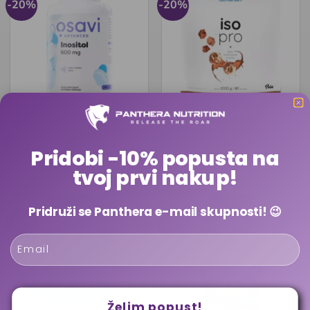
-20%
-20%
VITAMINI IN MINERALI
SIROTKA/WHEY
Inozitol 600mg 100 kapsul –
Iso Pro 1000g –
Osavi
Nutriversum
​Pridobi -10% popusta na
Izvirna
Trenutna
Cenovni
€
19.99
€
15.99
€
36.79
–
€
45.99
cena
cena
razpon:
tvoj prvi nakup!
je
je:
od
bila:
€15.99.
€36.79
€19.99.
do
€45.99
Pridruži se Panthera e-mail skupnosti!
😉
-10%
-20%
Email
Želim popust!