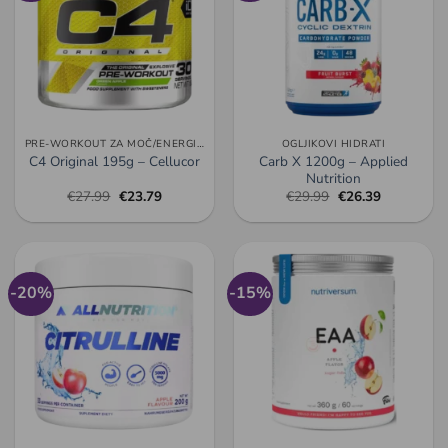
PRE-WORKOUT ZA MOČ/ENERGIJO/PUMP
OGLJIKOVI HIDRATI
Carb X 1200g – Applied
C4 Original 195g – Cellucor
Nutrition
Izvirna
Trenutna
Izvirna
Trenutna
€
27.99
€
23.79
€
29.99
€
26.39
cena
cena
cena
cena
je
je:
je
je:
bila:
€23.79.
bila:
€26.39.
€27.99.
€29.99.
-20%
-15%