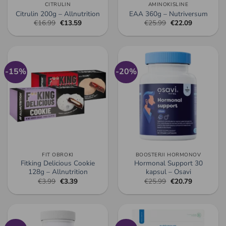
CITRULIN
AMINOKISLINE
Citrulin 200g – Allnutrition
EAA 360g – Nutriversum
Izvirna
Trenutna
Izvirna
Trenutna
€
16.99
€
13.59
€
25.99
€
22.09
cena
cena
cena
cena
je
je:
je
je:
bila:
€13.59.
bila:
€22.09.
€16.99.
€25.99.
-15%
-20%
FIT OBROKI
BOOSTERJI HORMONOV
Fitking Delicious Cookie
Hormonal Support 30
128g – Allnutrition
kapsul – Osavi
Izvirna
Trenutna
Izvirna
Trenutna
€
3.99
€
3.39
€
25.99
€
20.79
cena
cena
cena
cena
je
je:
je
je:
bila:
€3.39.
bila:
€20.79.
€3.99.
€25.99.