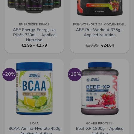
ENERGIJSKE PIJAČE
PRE-WORKOUT ZA MOČ/ENERGIJO/PUMP
ABE Energy, Energijska
ABE Pre-Workout 375g –
Pijača 330ml – Applied
Applied Nutrition
Nutrition
Cenovni
Izvirna
Trenutna
€
1.95
–
€
2.79
€
28.99
€
24.64
razpon:
cena
cena
od
je
je:
€1.95
bila:
€24.64.
do
€28.99.
€2.79
-20%
-10%
BCAA
GOVEJI PROTEINI
BCAA Amino-Hydrate 450g
Beef-XP 1800g – Applied
– Applied Nutrition
Nutrition