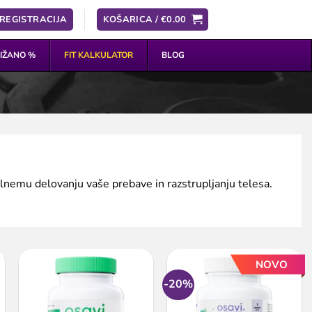
 REGISTRACIJA
KOŠARICA /
€
0.00
IŽANO %
FIT KALKULATOR
BLOG
ilnemu delovanju vaše prebave in razstrupljanju telesa.
NOVO
-20%