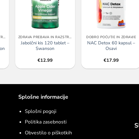
ZDRAVA PREBAVA IN RAZSTRUPLJANJE
ZDRAVA PREBAVA IN RAZSTRUPLJANJE
DOBRO POČUTJE IN ZDRAVJE
0
Jabolčni kis 120 tablet –
NAC Detox 60 kapsul –
ion
Swanson
Osavi
€
12.99
€
17.99
Splošne informacije
Splošni pogoji
Politika zasebnosti
S
Obvestilo o piškotkih