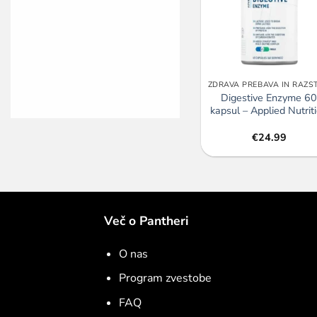
Digestive Enzyme 6
kapsul – Applied Nutrit
€
24.99
Več o Pantheri
O nas
Program zvestobe
FAQ