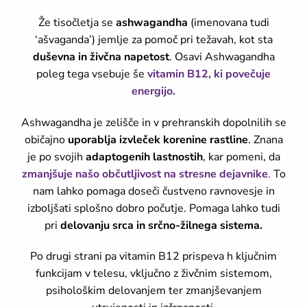
Že tisočletja se
ashwagandha
(imenovana tudi
‘ašvaganda’) jemlje za pomoč pri težavah, kot sta
duševna in živčna napetost
. Osavi Ashwagandha
poleg tega vsebuje še
vitamin B12, ki povečuje
energijo.
Ashwagandha je zelišče in v prehranskih dopolnilih se
običajno
uporablja izvleček korenine rastline
. Znana
je po svojih
adaptogenih lastnostih
, kar pomeni, da
zmanjšuje našo občutljivost na stresne dejavnike
.
To
nam lahko pomaga doseči čustveno ravnovesje in
izboljšati splošno dobro počutje. Pomaga lahko tudi
pri
delovanju srca in srčno-žilnega sistema.
Po drugi strani pa vitamin B12 prispeva h ključnim
funkcijam v telesu, vključno z živčnim sistemom,
psihološkim delovanjem ter zmanjševanjem