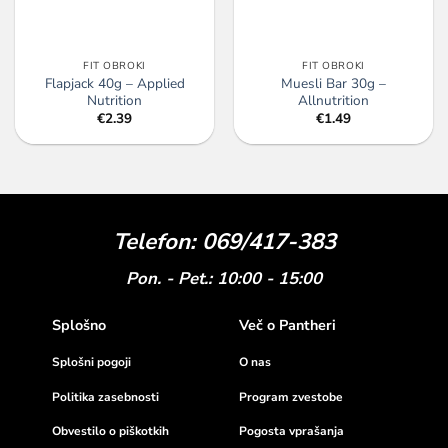
FIT OBROKI
FIT OBROKI
Flapjack 40g – Applied
Muesli Bar 30g –
Nutrition
Allnutrition
€
2.39
€
1.49
Telefon: 069/417-383
Pon. - Pet.: 10:00 - 15:00
Splošno
Več o Pantheri
Splošni pogoji
O nas
Politika zasebnosti
Program zvestobe
Obvestilo o piškotkih
Pogosta vprašanja