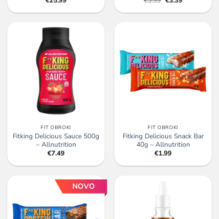
€
25.99
€
3.99
€
3.39
cena
cena
je
je:
bila:
€3.39.
€3.99.
FIT OBROKI
FIT OBROKI
Fitking Delicious Sauce 500g
Fitking Delicious Snack Bar
– Allnutrition
40g – Allnutrition
€
7.49
€
1.99
NOVO