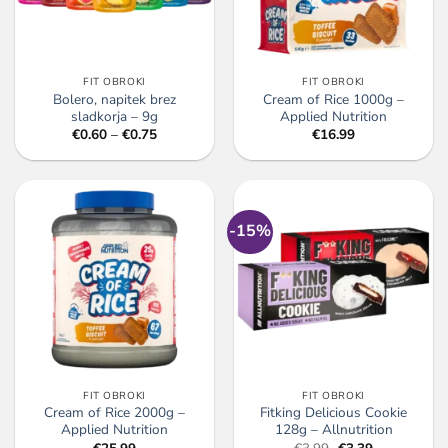
FIT OBROKI
FIT OBROKI
Bolero, napitek brez
Cream of Rice 1000g –
sladkorja – 9g
Applied Nutrition
Cenovni
€
0.60
–
€
0.75
€
16.99
razpon:
od
€0.60
do
€0.75
-15%
FIT OBROKI
FIT OBROKI
Cream of Rice 2000g –
Fitking Delicious Cookie
Applied Nutrition
128g – Allnutrition
Izvirna
Trenutna