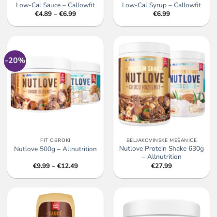
Low-Cal Sauce – Callowfit
Low-Cal Syrup – Callowfit
Cenovni
€
4.89
–
€
6.99
€
6.99
razpon:
od
€4.89
do
€6.99
-20%
FIT OBROKI
BELJAKOVINSKE MEŠANICE
Nutlove Protein Shake 630g
Nutlove 500g – Allnutrition
– Allnutrition
Cenovni
€
9.99
–
€
12.49
€
27.99
razpon:
od
€9.99
do
€12.49