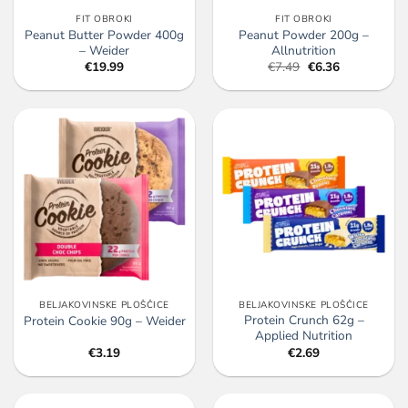
FIT OBROKI
FIT OBROKI
Peanut Butter Powder 400g
Peanut Powder 200g –
– Weider
Allnutrition
Izvirna
Trenutna
€
19.99
€
7.49
€
6.36
cena
cena
je
je:
bila:
€6.36.
€7.49.
BELJAKOVINSKE PLOŠČICE
BELJAKOVINSKE PLOŠČICE
Protein Crunch 62g –
Protein Cookie 90g – Weider
Applied Nutrition
€
3.19
€
2.69