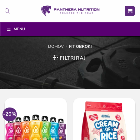
Skoči
na
vsebino
MENU
DOMOV
/
FIT OBROKI
FILTRIRAJ
-20%