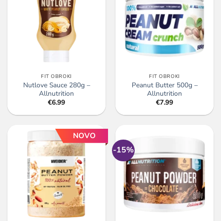
FIT OBROKI
FIT OBROKI
Nutlove Sauce 280g –
Peanut Butter 500g –
Allnutrition
Allnutrition
€
6.99
€
7.99
NOVO
-15%