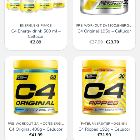
ENERGIJSKE PIJAČE
PRE-WORKOUT ZA MOČ/ENERGIJO/PUMP
C4 Energy drink 500 ml –
C4 Original 195g – Cellucor
Cellucor
Izvirna
Trenutna
€
2.89
€
27.99
€
23.79
cena
cena
je
je:
bila:
€23.79.
€27.99.
PRE-WORKOUT ZA MOČ/ENERGIJO/PUMP
FATBURNERJI/TERMOGENIKI
C4 Original 400g – Cellucor
C4 Ripped 192g – Cellucor
€
41.99
€
31.99