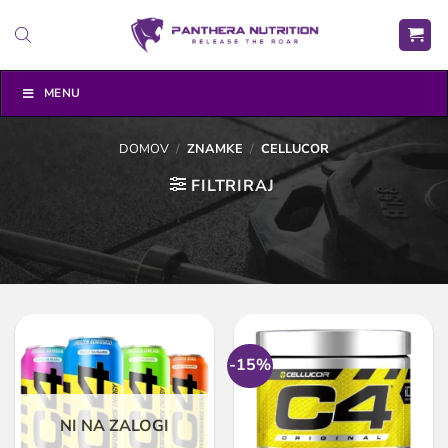
Skoči
na
vsebino
MENU
DOMOV
/
ZNAMKE
/
CELLUCOR
FILTRIRAJ
-15%
NI NA ZALOGI