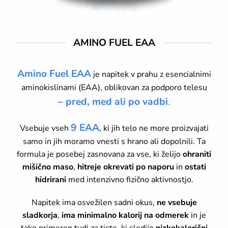
AMINO FUEL EAA
Amino Fuel EAA
je napitek v prahu z esencialnimi
aminokislinami (EAA), oblikovan za podporo telesu
– pred, med ali po vadbi
.
9 EAA
Vsebuje vseh
, ki jih telo ne more proizvajati
samo in jih moramo vnesti s hrano ali dopolnili. Ta
formula je posebej zasnovana za vse, ki želijo
ohraniti
mišično maso
,
hitreje okrevati po naporu
in
ostati
hidrirani
med intenzivno fizično aktivnostjo.
Napitek ima osvežilen sadni okus,
ne vsebuje
sladkorja
,
ima minimalno kalorij na odmerek
in je