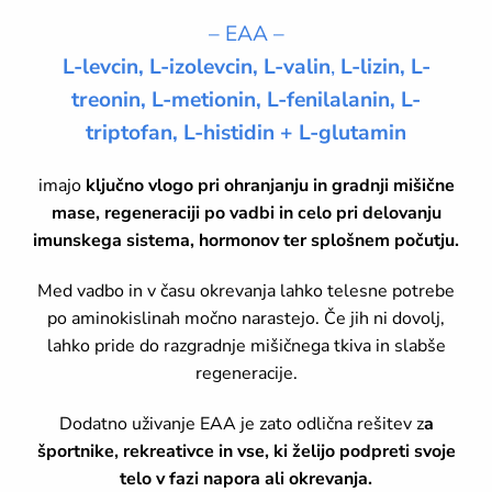
– EAA –
L-levcin, L-izolevcin, L-valin
,
L-lizin, L-
treonin, L-metionin, L-fenilalanin, L-
triptofan, L-histidin + L-glutamin
imajo
ključno vlogo pri ohranjanju in gradnji mišične
mase, regeneraciji po vadbi in celo pri delovanju
imunskega sistema, hormonov ter splošnem počutju.
Med vadbo in v času okrevanja lahko telesne potrebe
po aminokislinah močno narastejo. Če jih ni dovolj,
lahko pride do razgradnje mišičnega tkiva in slabše
regeneracije.
Dodatno uživanje EAA je zato odlična rešitev z
a
športnike, rekreativce in vse, ki želijo podpreti svoje
telo v fazi napora ali okrevanja.