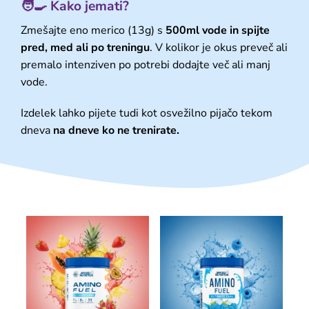
🧑‍🍳 Kako jemati?
Zmešajte eno merico (13g) s
500ml vode in spijte
pred, med ali po treningu
. V kolikor je okus preveč ali
premalo intenziven po potrebi dodajte več ali manj
vode.
Izdelek lahko pijete tudi kot osvežilno pijačo tekom
dneva
na dneve ko ne trenirate.