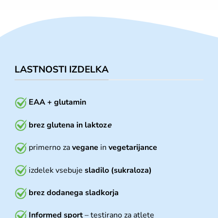
LASTNOSTI IZDELKA
EAA + glutamin
brez glutena in laktoz
e
primerno za
vegane
in
vegetarijance
izdelek vsebuje
sladilo (sukraloza)
brez dodanega sladkorja
Informed sport
– testirano za atlete