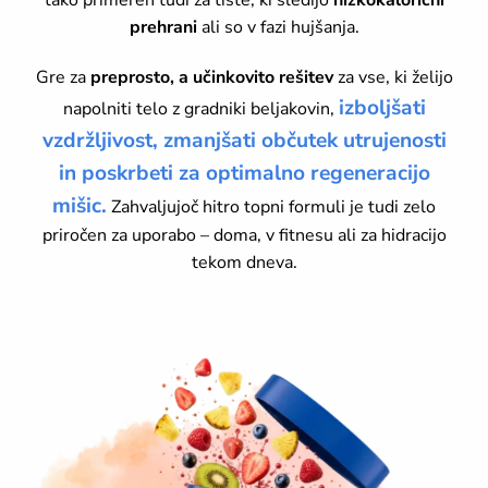
tako primeren tudi za tiste, ki sledijo
nizkokalorični
prehrani
ali so v fazi hujšanja.
Gre za
preprosto, a učinkovito rešitev
za vse, ki želijo
izboljšati
napolniti telo z gradniki beljakovin,
vzdržljivost, zmanjšati občutek utrujenosti
in poskrbeti za optimalno regeneracijo
mišic.
Zahvaljujoč hitro topni formuli je tudi zelo
priročen za uporabo – doma, v fitnesu ali za hidracijo
tekom dneva.