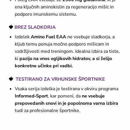
ena ključnih aminokislin za regeneracijo mišic in
podporo imunskemu sistemu.
🍓
BREZ SLADKORJA
Izdelek
Amino Fuel EAA
ne vsebuje sladkorja, a
kljub temu ponuja močno podporo mišicam in
vzdržljivosti med treningom. Idealna izbira za tiste,
ki
pazijo na vnos ogljikovih hidratov, a si želijo
konkretne učinke pri vadbi.
🍓
TESTIRANO ZA VRHUNSKE ŠPORTNIKE
Vsaka serija izdelka je testirana v okviru programa
Informed‑Sport
, kar pomeni, da
ne vsebuje
prepovedanih snovi in je popolnoma varna izbira
tudi za profesionalne športnike.