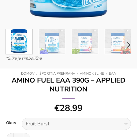
*Slika je simbolična
DOMOV
/
ŠPORTNA PREHRANA
/
AMINOKISLINE
/
EAA
AMINO FUEL EAA 390G – APPLIED
NUTRITION
€
28.99
Okus
Amino Fuel EAA 390g - Applied Nutrition količina