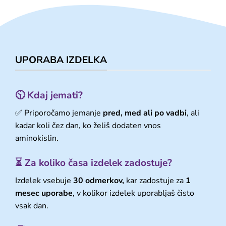
UPORABA IZDELKA
🕥 Kdaj jemati?
✅ Priporočamo jemanje
pred, med ali po vadbi
, ali
kadar koli čez dan, ko želiš dodaten vnos
aminokislin.
⏳ Za koliko časa izdelek zadostuje?
Izdelek vsebuje
30 odmerkov,
kar zadostuje za
1
mesec uporabe
, v kolikor izdelek uporabljaš čisto
vsak dan.