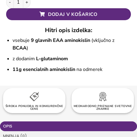
DODAJ V KOŠARICO
Hitri opis izdelka:
vsebuje
9 glavnih EAA aminokislin
(vključno z
BCAA
)
z dodanim
L-glutaminom
11g esencialnih aminokislin
na odmerek
TOČKE ZVESTOBE OB VSAKEM NAKUPU
ŠIROKA PONUDBA IN KONKURENČNE
MEDNARODNO PRIZNANE SVETOVNE
BREZPLAČNA DOSTAVA NAD 60 EUR
CENE
ZNAMKE
OPIS
MNENJA (0)