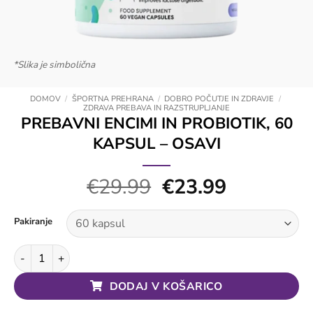
*Slika je simbolična
DOMOV
/
ŠPORTNA PREHRANA
/
DOBRO POČUTJE IN ZDRAVJE
/
ZDRAVA PREBAVA IN RAZSTRUPLJANJE
PREBAVNI ENCIMI IN PROBIOTIK, 60
KAPSUL – OSAVI
Izvirna
Trenutna
€
29.99
€
23.99
cena
cena
je
je:
Pakiranje
bila:
€23.99.
Prebavni encimi in probiotik, 60 kapsul - Osavi količina
€29.99.
DODAJ V KOŠARICO