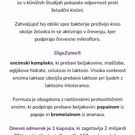
so v kliničnih študijah pokazale odpornost proti
želodčni kislini.
Zahvaljujoč tej obliki spor bakterije preživijo kislo
okolje želodca in se aktivirajo v črevesju, kjer
podpirajo črevesno mikrofloro.
DigeZyme®
encimski kompleks
, ki prebavi beljakovine, maščobe,
ogljikove hidrate, celulozo in laktozo. Visoka vsebnost
encima laktaze izboljša prebavo laktoze pri ljudeh z
laktozno intoleranco.
Formula je obogatena z rastlinskimi proteolitičnimi
encimi, ki podpirajo prebavo beljakovin:
papainom
iz
papaje in
bromelainom
iz ananasa.
Dnevni odmerek je
1 kapsula
, ki zagotavlja 2 milijardi