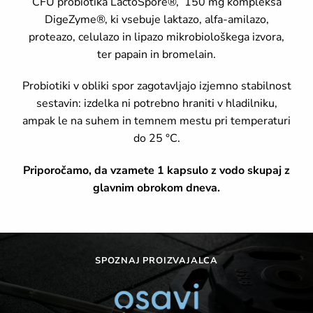
CFU probiotika LactoSpore®, 150 mg kompleksa
DigeZyme®, ki vsebuje laktazo, alfa-amilazo,
proteazo, celulazo in lipazo mikrobiološkega izvora,
ter papain in bromelain.
Probiotiki v obliki spor zagotavljajo izjemno stabilnost
sestavin: izdelka ni potrebno hraniti v hladilniku,
ampak le na suhem in temnem mestu pri temperaturi
do 25 °C.
Priporočamo, da vzamete 1 kapsulo z vodo skupaj z
glavnim obrokom dneva.
SPOZNAJ PROIZVAJALCA