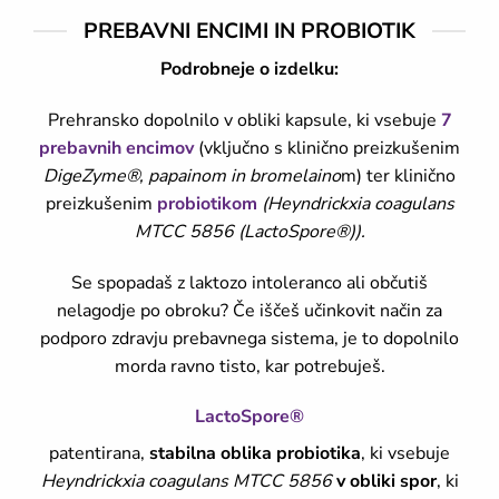
PREBAVNI ENCIMI IN PROBIOTIK
Podrobneje o izdelku:
Prehransko dopolnilo v obliki kapsule, ki vsebuje
7
prebavnih encimov
(vključno s klinično preizkušenim
DigeZyme®, papainom in bromelaino
m) ter klinično
preizkušenim
probiotikom
(Heyndrickxia coagulans
MTCC 5856 (LactoSpore®)).
Se spopadaš z laktozo intoleranco ali občutiš
nelagodje po obroku? Če iščeš učinkovit način za
podporo zdravju prebavnega sistema, je to dopolnilo
morda ravno tisto, kar potrebuješ.
LactoSpore®
patentirana,
stabilna oblika probiotika
, ki vsebuje
Heyndrickxia coagulans MTCC 5856
v obliki spor
, ki