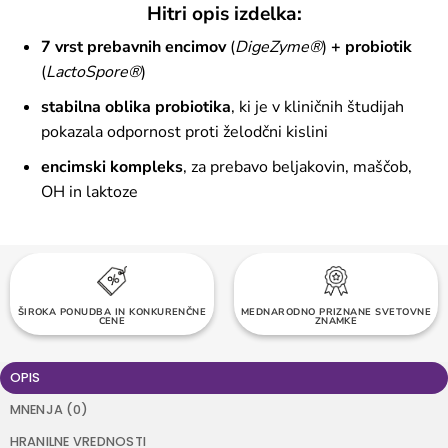
Hitri opis izdelka:
7 vrst prebavnih encimov
(
DigeZyme®
)
+ probiotik
(
LactoSpore®
)
stabilna oblika probiotika
, ki je v kliničnih študijah
pokazala odpornost proti želodčni kislini
encimski kompleks
, za prebavo beljakovin, maščob,
OH in laktoze
TOČKE ZVESTOBE OB VSAKEM NAKUPU
ŠIROKA PONUDBA IN KONKURENČNE
MEDNARODNO PRIZNANE SVETOVNE
BREZPLAČNA DOSTAVA NAD 60 EUR
CENE
ZNAMKE
OPIS
MNENJA (0)
HRANILNE VREDNOSTI