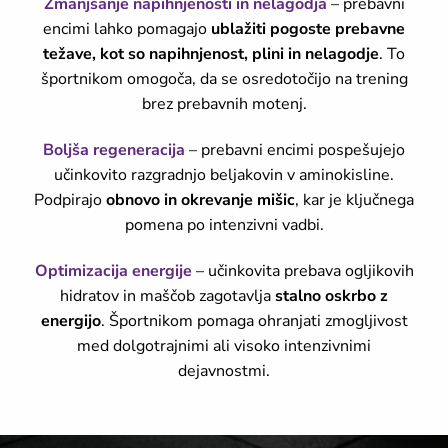
Zmanjšanje napihnjenosti in nelagodja
– prebavni
encimi lahko pomagajo
ublažiti pogoste prebavne
težave, kot so napihnjenost, plini in nelagodje
. To
športnikom omogoča, da se osredotočijo na trening
brez prebavnih motenj.
Boljša regeneracija
– prebavni encimi pospešujejo
učinkovito razgradnjo beljakovin v aminokisline.
Podpirajo
obnovo in okrevanje mišic
, kar je ključnega
pomena po intenzivni vadbi.
Optimizacija energije
– učinkovita prebava ogljikovih
hidratov in maščob zagotavlja
stalno oskrbo z
energijo
. Športnikom pomaga ohranjati zmogljivost
med dolgotrajnimi ali visoko intenzivnimi
dejavnostmi.