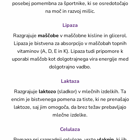
posebej pomembna za športnike, ki se osredotočajo
na moč in razvoj mišic.
Lipaza
Razgrajuje
maščobe
v maščobne kisline in glicerol.
Lipaza je bistvena za absorpcijo v maščobah topnih
vitaminov (A, D, E in K). Lipaza tudi pripomore k
uporabi maščob kot dolgotrajnega vira energije med
dolgotrajno vadbo.
Laktaza
Razgrajuje
laktozo
(sladkor) v mlečnih izdelkih. Ta
encim je bistvenega pomena za tiste, ki ne prenašajo
laktoze, saj jim omogoča, da brez težav prebavljajo
mlečne izdelke.
Celulaza
Pomaga pri razgradnji celuloze, vrste
vlaknin
, ki jih