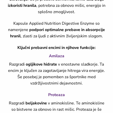
izkoristi hranila
, potrebna za obnovo mišic, energijo in
splošno zmogljivost.
Kapsule Applied Nutrition Digestive Enzyme so
namenjene
podpori optimalne prebave in absorpcije
hranil
, zlasti za ljudi z aktivnim življenjskim slogom.
Ključni prebavni encimi in njihove funkcije:
Amilaza
Razgradi
ogljikove hidrate
v enostavne sladkorje. Ta
encim je ključen za zagotavljanje hitrega vira energije.
Še posebej je pomemben za športnike med
vzdržljivostnimi dejavnostmi.
Proteaza
Razgradi
beljakovine
v aminokisline. Te aminokisline
so bistvene za obnovo in rast mišic. Proteaza je še