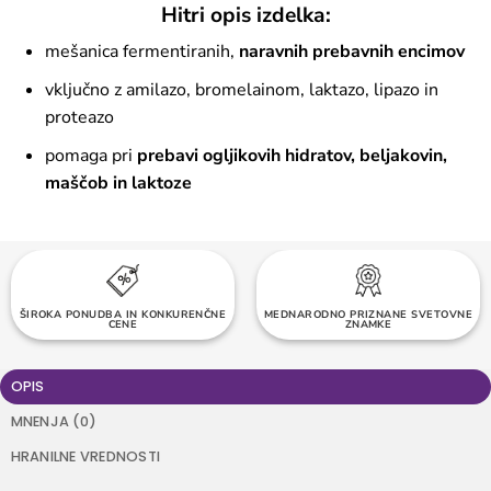
Hitri opis izdelka:
mešanica fermentiranih,
naravnih prebavnih encimov
vključno z amilazo, bromelainom, laktazo, lipazo in
proteazo
pomaga pri
prebavi ogljikovih hidratov, beljakovin,
maščob in laktoze
TOČKE ZVESTOBE OB VSAKEM NAKUPU
ŠIROKA PONUDBA IN KONKURENČNE
MEDNARODNO PRIZNANE SVETOVNE
BREZPLAČNA DOSTAVA NAD 60 EUR
CENE
ZNAMKE
OPIS
MNENJA (0)
HRANILNE VREDNOSTI