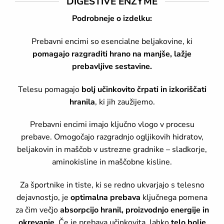
DIGESTIVE ENZYME
Podrobneje o izdelku:
Prebavni encimi so esencialne beljakovine, ki
pomagajo razgraditi hrano na manjše, lažje
prebavljive sestavine.
Telesu pomagajo
bolj učinkovito črpati in izkoriščati
hranila
, ki jih zaužijemo.
Prebavni encimi imajo ključno vlogo v procesu
prebave. Omogočajo razgradnjo ogljikovih hidratov,
beljakovin in maščob v ustrezne gradnike – sladkorje,
aminokisline in maščobne kisline.
Za športnike in tiste, ki se redno ukvarjajo s telesno
dejavnostjo, je
optimalna prebava
ključnega pomena
za čim večjo
absorpcijo hranil, proizvodnjo energije in
okrevanje
. Če je prebava učinkovita, lahko
telo bolje