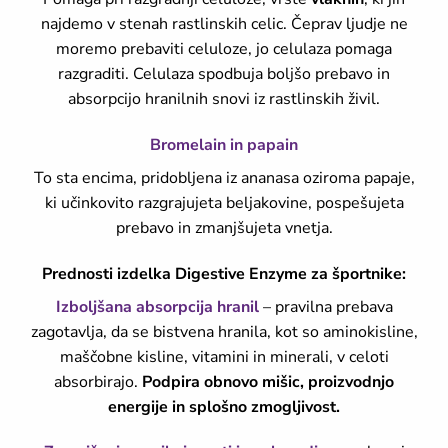
najdemo v stenah rastlinskih celic. Čeprav ljudje ne
moremo prebaviti celuloze, jo celulaza pomaga
razgraditi. Celulaza spodbuja boljšo prebavo in
absorpcijo hranilnih snovi iz rastlinskih živil.
Bromelain in papain
To sta encima, pridobljena iz ananasa oziroma papaje,
ki učinkovito razgrajujeta beljakovine, pospešujeta
prebavo in zmanjšujeta vnetja.
Prednosti izdelka Digestive Enzyme za športnike:
Izboljšana absorpcija hranil
– pravilna prebava
zagotavlja, da se bistvena hranila, kot so aminokisline,
maščobne kisline, vitamini in minerali, v celoti
absorbirajo.
Podpira obnovo mišic, proizvodnjo
energije in splošno zmogljivost.