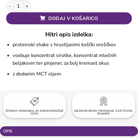
Nutlove Protein Shake 630g - Allnutrition količina
DODAJ V KOŠARICO
Hitri opis izdelka:
proteinski shake s hrustljavimi koščki oreščkov
vsebuje koncentrat sirotke, koncentrat mlečnih
beljakovin ter pinjenec za bolj kremast okus
z dodanim MCT oljem
TOČKE ZVESTOBE OB VSAKEM NAKUPU
ŠIROKA PONUDBA IN KONKURENČNE
MEDNARODNO PRIZNANE SVETOVNE
BREZPLAČNA DOSTAVA NAD 60 EUR
CENE
ZNAMKE
OPIS