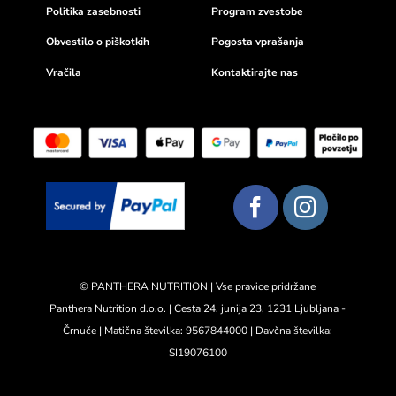
Politika zasebnosti
Program zvestobe
Zdrav, hranljiv in predvsem slasten proteinski
napitek!
Obvestilo o piškotkih
Pogosta vprašanja
Vračila
Kontaktirajte nas
S svojim okusom, kremasto teksturo in odlično
topnostjo se bo pridobivanje dnevnega odmerka
beljakovin spremenilo v
čisti užitek!
© PANTHERA NUTRITION | Vse pravice pridržane
Panthera Nutrition d.o.o. | Cesta 24. junija 23, 1231 Ljubljana -
Črnuče | Matična številka: 9567844000 | Davčna številka:
SI19076100