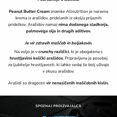
Peanut Butter Cream
znamke Allnutrition je naravna
krema iz arašidov, pridelanih iz okolju prijaznih
pridelkov. Arašidov namaz
nima dodanega sladkorja,
palmovega olja in drugih aditivov.
Je vir zdravih maščob in beljakovin.
Na voljo je v
crunchy različici
, ki je obogatena s
hrustljavimi koščki arašidov.
Pripravljena je posebej
za ljubitelje hrustljavosti, ki lahko sedaj še bolj uživajo
v okusu arašidov.
Arašidi so dragocen
vir nenasičenih maščobnih kislin
,
ki prispevajo k zniževanju ravni holesterola v krvi ter
zmanjšujejo tveganje za aterosklerozo in bolezni srca
in ožilja.
SPOZNAJ PROIZVAJALCA
Peanut Butter lahko uporabite na različne načine.