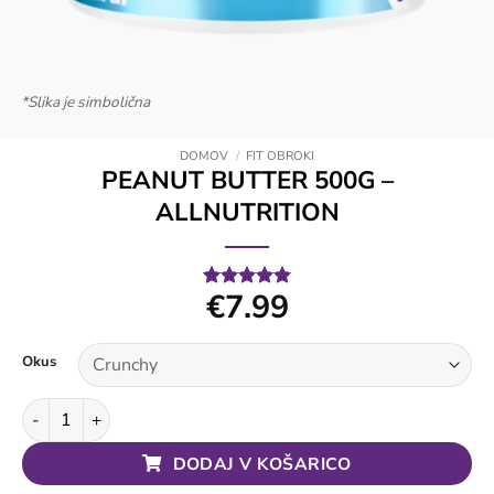
*Slika je simbolična
DOMOV
/
FIT OBROKI
PEANUT BUTTER 500G –
ALLNUTRITION
€
7.99
Ocenjeno z
1
5
od 5 na
podlagi
ocene
Okus
stranke
Peanut Butter 500g - Allnutrition količina
DODAJ V KOŠARICO