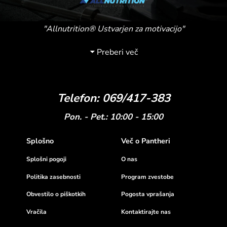
Lahko ga uporabite kot dodatek jutranji ovseni kaši in
palačinkam ali pa ga dodate začinjenim jedem kot je
"Allnutrition® Ustvarjen za motivacijo"
piščanec z rižem. Uporaben je tudi pri peki domačih
sladic in piškotov.
Preberi več
Poskrbite za svoje zdravje in vključite Peanut Butter v
svojo vsakodnevno prehrano.
Telefon: 069/417-383
Pon. - Pet.: 10:00 - 15:00
Splošno
Več o Pantheri
Splošni pogoji
O nas
Politika zasebnosti
Program zvestobe
Obvestilo o piškotkih
Pogosta vprašanja
Vračila
Kontaktirajte nas