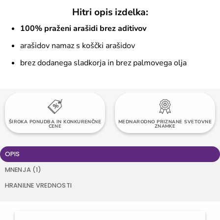
Hitri opis izdelka:
100% praženi arašidi brez aditivov
arašidov namaz s koščki arašidov
brez dodanega sladkorja in brez palmovega olja
TOČKE ZVESTOBE OB VSAKEM NAKUPU
ŠIROKA PONUDBA IN KONKURENČNE
MEDNARODNO PRIZNANE SVETOVNE
BREZPLAČNA DOSTAVA NAD 60 EUR
CENE
ZNAMKE
OPIS
MNENJA (1)
HRANILNE VREDNOSTI