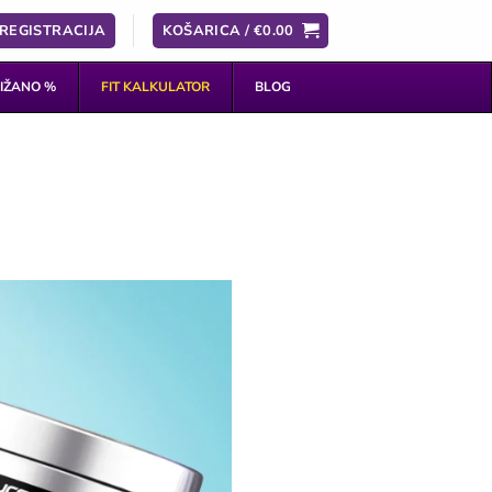
 REGISTRACIJA
KOŠARICA /
€
0.00
IŽANO %
FIT KALKULATOR
BLOG