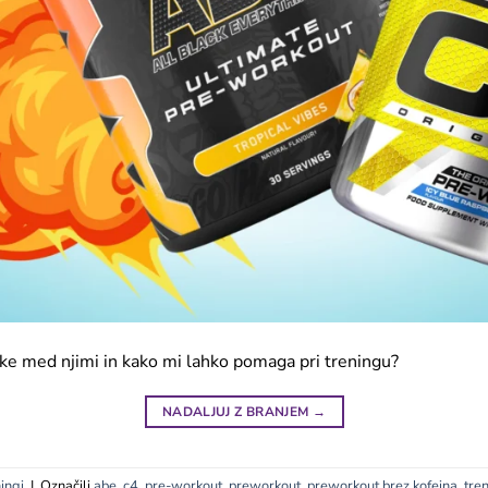
like med njimi in kako mi lahko pomaga pri treningu?
NADALJUJ Z BRANJEM
→
ingi
|
Označili
abe
,
c4
,
pre-workout
,
preworkout
,
preworkout brez kofeina
,
tre