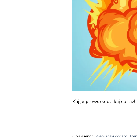
Kaj je preworkout, kaj so raz
Objavljeno v
Prehranski dodatki
,
Tren