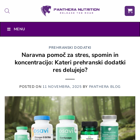
Skoči
na
vsebino
MENU
PREHRANSKI DODATKI
Naravna pomoč za stres, spomin in
koncentracijo: Kateri prehranski dodatki
res delujejo?
POSTED ON
11 NOVEMBRA, 2025
BY
PANTHERA BLOG