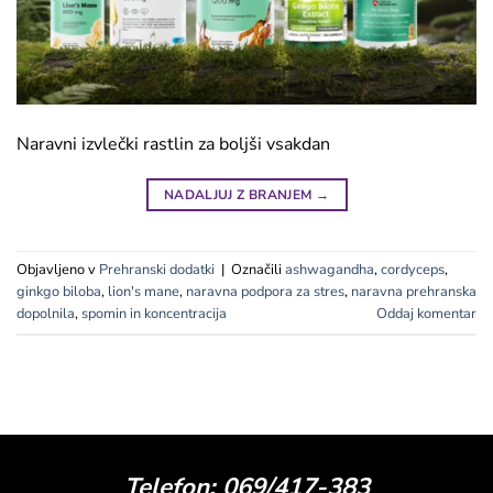
Naravni izvlečki rastlin za boljši vsakdan
NADALJUJ Z BRANJEM
→
Objavljeno v
Prehranski dodatki
|
Označili
ashwagandha
,
cordyceps
,
ginkgo biloba
,
lion's mane
,
naravna podpora za stres
,
naravna prehranska
dopolnila
,
spomin in koncentracija
Oddaj komentar
Telefon: 069/417-383