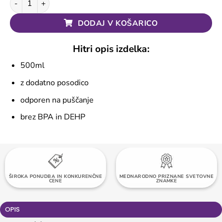
DODAJ V KOŠARICO
Hitri opis izdelka:
500ml
z dodatno posodico
odporen na puščanje
brez BPA in DEHP
TOČKE ZVESTOBE OB VSAKEM NAKUPU
ŠIROKA PONUDBA IN KONKURENČNE
MEDNARODNO PRIZNANE SVETOVNE
BREZPLAČNA DOSTAVA NAD 60 EUR
CENE
ZNAMKE
OPIS