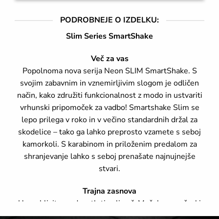
PODROBNEJE O IZDELKU:
Slim Series SmartShake
Več za vas
Popolnoma nova serija Neon SLIM SmartShake. S
svojim zabavnim in vznemirljivim slogom je odličen
način, kako združiti funkcionalnost z modo in ustvariti
vrhunski pripomoček za vadbo! Smartshake Slim se
lepo prilega v roko in v večino standardnih držal za
skodelice – tako ga lahko preprosto vzamete s seboj
kamorkoli. S karabinom in priloženim predalom za
shranjevanje lahko s seboj prenašate najnujnejše
stvari.
Trajna zasnova
Uporabljajte ga desetletje ali več. Mešalna mreža, ki
tiho zdrobi grudice in pripravi gladko pijačo.