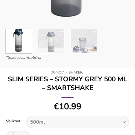
*Slika je simbolična
DOMOV
/
SHAKERJI
SLIM SERIES – STORMY GREY 500 ML
– SMARTSHAKE
€
10.99
Velikost
Slim Series - Stormy Grey 500 ml - Smartshake količina