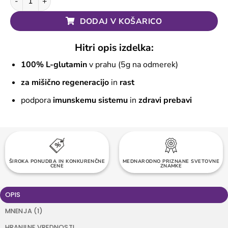
DODAJ V KOŠARICO
Hitri opis izdelka:
100% L-glutamin
v prahu (5g na odmerek)
za mišično regeneracijo
in
rast
podpora
imunskemu sistemu
in
zdravi prebavi
TOČKE ZVESTOBE OB VSAKEM NAKUPU
ŠIROKA PONUDBA IN KONKURENČNE
MEDNARODNO PRIZNANE SVETOVNE
BREZPLAČNA DOSTAVA NAD 60 EUR
CENE
ZNAMKE
OPIS
MNENJA (1)
HRANILNE VREDNOSTI