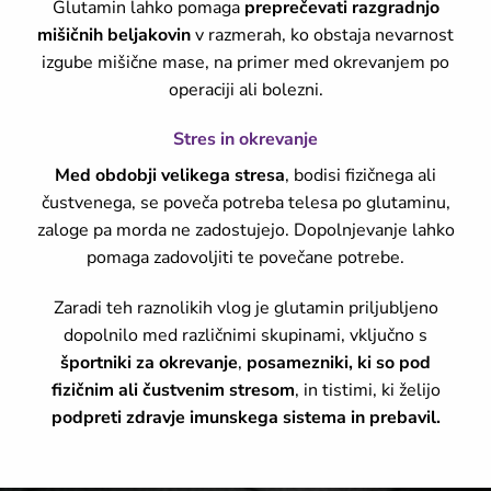
Glutamin lahko pomaga
preprečevati razgradnjo
mišičnih beljakovin
v razmerah, ko obstaja nevarnost
izgube mišične mase, na primer med okrevanjem po
operaciji ali bolezni.
Stres in okrevanje
Med obdobji velikega stresa
, bodisi fizičnega ali
čustvenega, se poveča potreba telesa po glutaminu,
zaloge pa morda ne zadostujejo. Dopolnjevanje lahko
pomaga zadovoljiti te povečane potrebe.
Zaradi teh raznolikih vlog je glutamin priljubljeno
dopolnilo med različnimi skupinami, vključno s
športniki
za okrevanje
,
posamezniki, ki so pod
fizičnim ali čustvenim stresom
, in tistimi, ki želijo
podpreti zdravje imunskega sistema in prebavil.