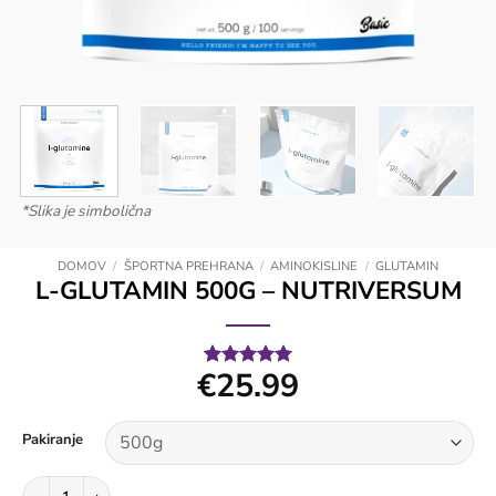
*Slika je simbolična
DOMOV
/
ŠPORTNA PREHRANA
/
AMINOKISLINE
/
GLUTAMIN
L-GLUTAMIN 500G – NUTRIVERSUM
€
25.99
Ocenjeno z
1
5
od 5 na
podlagi
ocene
Pakiranje
stranke
L-glutamin 500g - Nutriversum količina