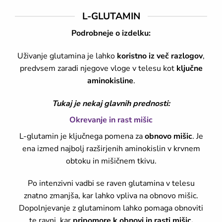
L-GLUTAMIN
Podrobneje o izdelku:
Uživanje glutamina je lahko
koristno iz več razlogov
,
predvsem zaradi njegove vloge v telesu kot
ključne
aminokisline
.
Tukaj je nekaj glavnih prednosti:
Okrevanje in rast mišic
L-glutamin je ključnega pomena za
obnovo mišic
. Je
ena izmed najbolj razširjenih aminokislin v krvnem
obtoku in mišičnem tkivu.
Po intenzivni vadbi se raven glutamina v telesu
znatno zmanjša, kar lahko vpliva na obnovo mišic.
Dopolnjevanje z glutaminom lahko pomaga obnoviti
te ravni, kar
pripomore k obnovi in rasti mišic.