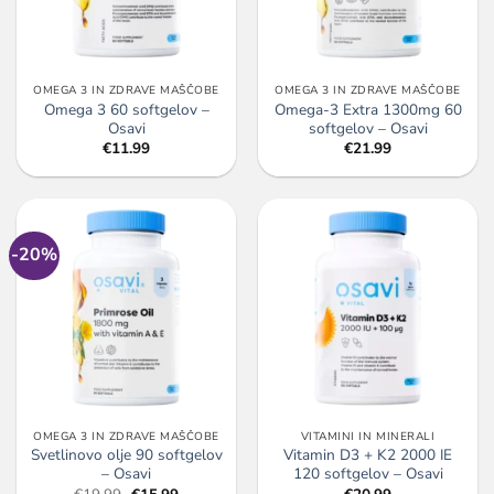
OMEGA 3 IN ZDRAVE MAŠČOBE
OMEGA 3 IN ZDRAVE MAŠČOBE
Omega 3 60 softgelov –
Omega-3 Extra 1300mg 60
Osavi
softgelov – Osavi
€
11.99
€
21.99
-20%
OMEGA 3 IN ZDRAVE MAŠČOBE
VITAMINI IN MINERALI
Svetlinovo olje 90 softgelov
Vitamin D3 + K2 2000 IE
– Osavi
120 softgelov – Osavi
Izvirna
Trenutna