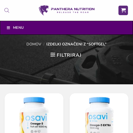
Skoči
na
vsebino
MENU
DOMOV
/
IZDELKI OZNAČENI Z “SOFTGEL”
FILTRIRAJ