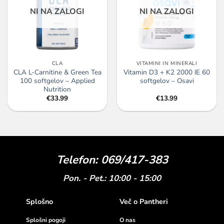
NI NA ZALOGI
NI NA ZALOGI
CLA
VITAMINI IN MINERALI
CLA L-Carnitine & Green Tea
Vitamin D3 + K2 2000 IE 60
100 softgelov – Applied
softgelov – Osavi
Nutrition
€
33.99
€
13.99
Telefon: 069/417-383
Pon. - Pet.: 10:00 - 15:00
Splošno
Več o Pantheri
Splošni pogoji
O nas