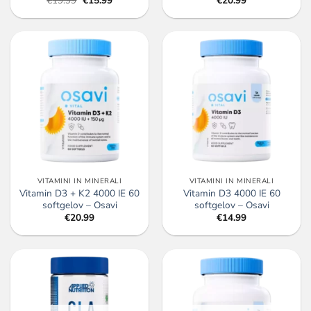
€
19.99
€
15.99
€
20.99
cena
cena
je
je:
bila:
€15.99.
€19.99.
VITAMINI IN MINERALI
VITAMINI IN MINERALI
Vitamin D3 + K2 4000 IE 60
Vitamin D3 4000 IE 60
softgelov – Osavi
softgelov – Osavi
€
20.99
€
14.99