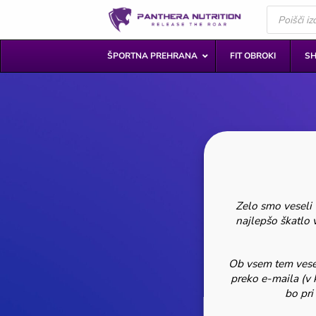
Skoči
Products
search
na
vsebino
ŠPORTNA PREHRANA
FIT OBROKI
SH
Zelo smo veseli v
najlepšo škatlo 
Ob vsem tem veselj
preko e-maila (v 
bo pri