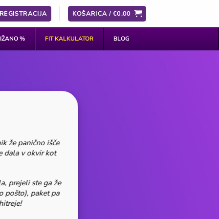
 REGISTRACIJA
KOŠARICA /
€
0.00
IŽANO %
FIT KALKULATOR
BLOG
nik že panično išče
 dala v okvir kot
, prejeli ste ga že
o pošto), paket pa
itreje!