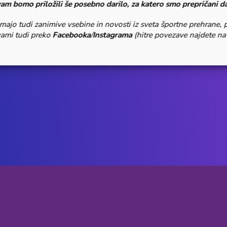
vam bomo priložili še posebno darilo, za katero smo prepričani d
majo tudi zanimive vsebine in novosti iz sveta športne prehrane, 
vami tudi preko
Facebooka
/
Instagrama
(hitre povezave najdete na 