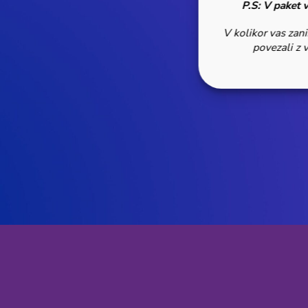
P.S: V paket 
V kolikor vas zani
povezali z 