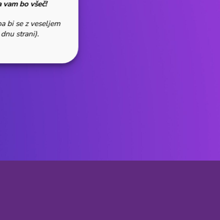
a vam bo všeč!
pa bi se z veseljem
dnu strani).