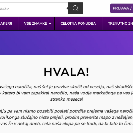
PRIJAVA /
AKERJI
VSE ZNAMKE
CELOTNA PONUDBA
TRENUTNO ZN
HVALA!
ašega naročila, naš šef je pravkar skočil od veselja, naš skladišč
v katero bi vam zapakiral naročilo, naša vodja marketinga pa vas je
stranko meseca!
u pa vam nismo pozabili poslati potrdila prejema vašega naročila
kolikor ga slučajno niste prejeli, prosim preverite mapo z neželjen
 vas že v nekaj dneh, cela naša ekipa pa se trudi, da bi bilo to čim h